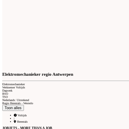
Elektromechanieker regio Antwerpen
Elektromechanieker
Werknemer Voltijds
Dagwerk
BSO
TSO
Nederlands: Uitstekend
Regio Herentals - Westerlo
Toon alles
Voltijds
|
Herentals
JOBJETS - MORE THAN A JOB