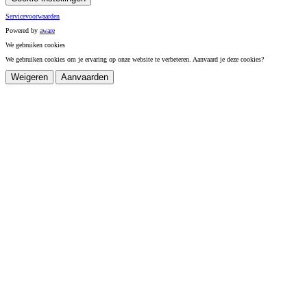
Servicevoorwaarden
Powered by
a
ware
We gebruiken cookies
We gebruiken cookies om je ervaring op onze website te verbeteren. Aanvaard je deze cookies?
Weigeren
Aanvaarden