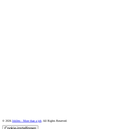
© 2026
JobJets - More than a job
. All Rights Reserved.
Cookie-instellingen