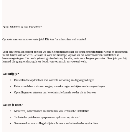
“Een JobJetter is een JobGetter”
Op zoek naar een nieuwe vaste job? Dit kan ’m misschien wel worden!
Voor een technisch bedrijf zoeken we een elektromechanieker die graag praktijkgericht werkt en regelmatig
in het buitenland actief is. Je staat in voor de montage, opstart en het onderhoud van installaties in
havenomgevingen. Het werk gebeurt grotendeels op locatie, vaak voor langere periodes. Deze job past bij
iemand die graag onderweg is en houdt van technisch, uitvoerend werk.
Wat krijg je?
Buitenlandse opdrachten met correcte verloning en dagvergoedingen
Extra voordelen zoals een wagen, verzekeringen en bijkomende vergoedingen
Opleidingen en attesten om je technische kennis verder uit te bouwen
Wat ga je doen?
Monteren, onderhouden en herstellen van technische installaties
Technische problemen opsporen en oplossen op de werf
Samenwerken met collega’s tijdens binnen- en buitenlandse opdrachten