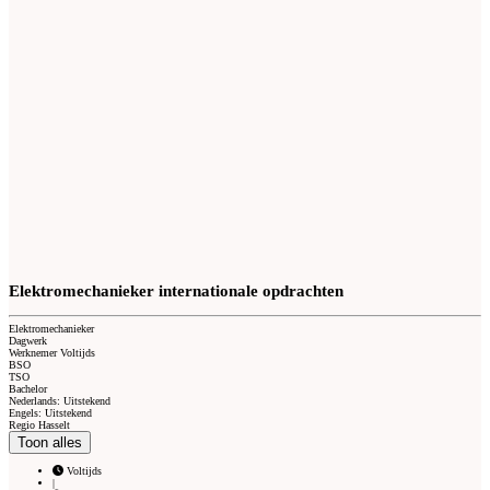
Elektromechanieker internationale opdrachten
Elektromechanieker
Dagwerk
Werknemer Voltijds
BSO
TSO
Bachelor
Nederlands: Uitstekend
Engels: Uitstekend
Regio Hasselt
Toon alles
Voltijds
|