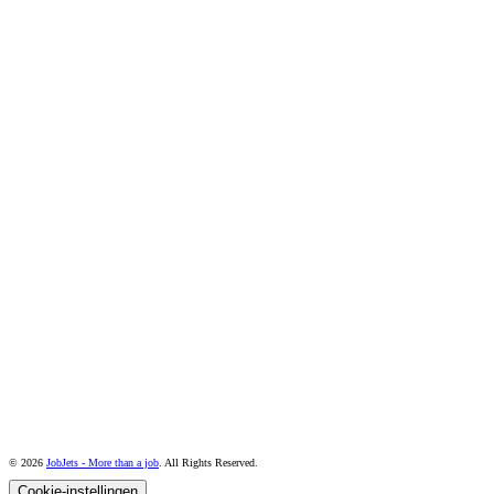
© 2026
JobJets - More than a job
. All Rights Reserved.
Cookie-instellingen