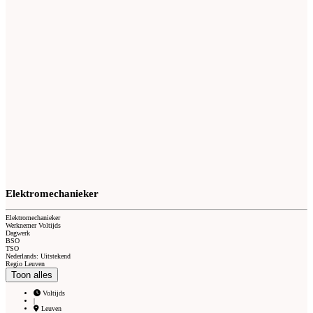
Elektromechanieker
Elektromechanieker
Werknemer Voltijds
Dagwerk
BSO
TSO
Nederlands: Uitstekend
Regio Leuven
Toon alles
Voltijds
|
Leuven