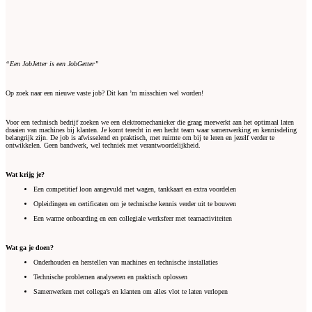
“Een JobJetter is een JobGetter”
Op zoek naar een nieuwe vaste job? Dit kan ’m misschien wel worden!
Voor een technisch bedrijf zoeken we een elektromechanieker die graag meewerkt aan het optimaal laten
draaien van machines bij klanten. Je komt terecht in een hecht team waar samenwerking en kennisdeling
belangrijk zijn. De job is afwisselend en praktisch, met ruimte om bij te leren en jezelf verder te
ontwikkelen. Geen bandwerk, wel techniek met verantwoordelijkheid.
Wat krijg je?
Een competitief loon aangevuld met wagen, tankkaart en extra voordelen
Opleidingen en certificaten om je technische kennis verder uit te bouwen
Een warme onboarding en een collegiale werksfeer met teamactiviteiten
Wat ga je doen?
Onderhouden en herstellen van machines en technische installaties
Technische problemen analyseren en praktisch oplossen
Samenwerken met collega’s en klanten om alles vlot te laten verlopen