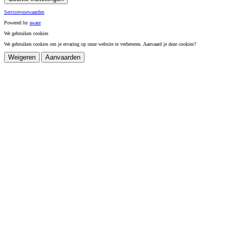
Servicevoorwaarden
Powered by
a
ware
We gebruiken cookies
We gebruiken cookies om je ervaring op onze website te verbeteren. Aanvaard je deze cookies?
Weigeren
Aanvaarden