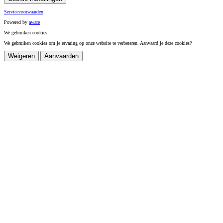
Servicevoorwaarden
Powered by
a
ware
We gebruiken cookies
We gebruiken cookies om je ervaring op onze website te verbeteren. Aanvaard je deze cookies?
Weigeren
Aanvaarden