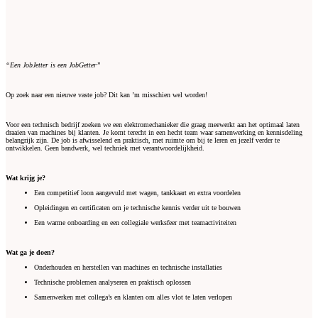
“Een JobJetter is een JobGetter”
Op zoek naar een nieuwe vaste job? Dit kan ’m misschien wel worden!
Voor een technisch bedrijf zoeken we een elektromechanieker die graag meewerkt aan het optimaal laten
draaien van machines bij klanten. Je komt terecht in een hecht team waar samenwerking en kennisdeling
belangrijk zijn. De job is afwisselend en praktisch, met ruimte om bij te leren en jezelf verder te
ontwikkelen. Geen bandwerk, wel techniek met verantwoordelijkheid.
Wat krijg je?
Een competitief loon aangevuld met wagen, tankkaart en extra voordelen
Opleidingen en certificaten om je technische kennis verder uit te bouwen
Een warme onboarding en een collegiale werksfeer met teamactiviteiten
Wat ga je doen?
Onderhouden en herstellen van machines en technische installaties
Technische problemen analyseren en praktisch oplossen
Samenwerken met collega’s en klanten om alles vlot te laten verlopen