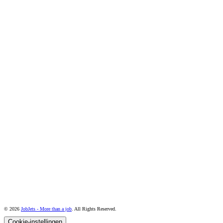
© 2026
JobJets - More than a job
. All Rights Reserved.
Cookie-instellingen