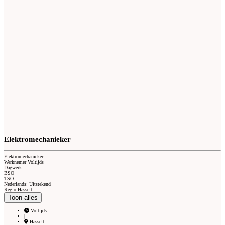
Elektromechanieker
Elektromechanieker
Werknemer Voltijds
Dagwerk
BSO
TSO
Nederlands: Uitstekend
Regio Hasselt
Toon alles
Voltijds
|
Hasselt