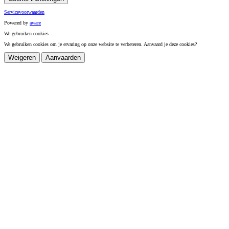
Servicevoorwaarden
Powered by
a
ware
We gebruiken cookies
We gebruiken cookies om je ervaring op onze website te verbeteren. Aanvaard je deze cookies?
Weigeren
Aanvaarden