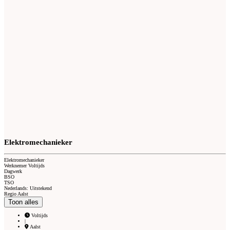
Elektromechanieker
Elektromechanieker
Werknemer Voltijds
Dagwerk
BSO
TSO
Nederlands: Uitstekend
Regio Aalst
Toon alles
Voltijds
|
Aalst