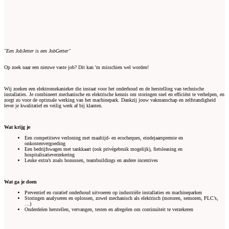
"Een JobJetter is een JobGetter"
Op zoek naar een nieuwe vaste job? Dit kan 'm misschien wel worden!
Wij zoeken een elektromekanieker die instaat voor het onderhoud en de herstelling van technische
installaties. Je combineert mechanische en elektrische kennis om storingen snel en efficiënt te verhelpen, en
zorgt zo voor de optimale werking van het machinepark. Dankzij jouw vakmanschap en zelfstandigheid
lever je kwalitatief en veilig werk af bij klanten.
Wat krijg je
Een competitieve verloning met maaltijd- en ecocheques, eindejaarspremie en
onkostenvergoeding
Een bedrijfswagen met tankkaart (ook privégebruik mogelijk), fietsleasing en
hospitalisatieverzekering
Leuke extra’s zoals bonussen, teambuildings en andere incentives
Wat ga je doen
Preventief en curatief onderhoud uitvoeren op industriële installaties en machineparken
Storingen analyseren en oplossen, zowel mechanisch als elektrisch (motoren, sensoren, PLC’s,
…)
Onderdelen herstellen, vervangen, testen en afregelen om continuïteit te verzekeren