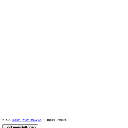
© 2026
JobJets - More than a job
. All Rights Reserved.
Cookie-instellingen