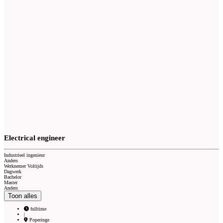
Electrical engineer
Industrieel ingenieur
Anders
Werknemer Voltijds
Dagwerk
Bachelor
Master
Anders
Toon alles
fulltime
|
Poperinge