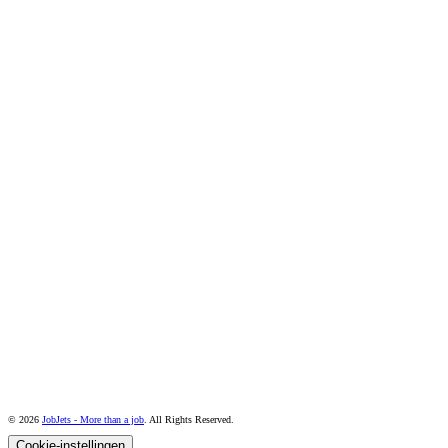
© 2026
JobJets - More than a job
. All Rights Reserved.
Cookie-instellingen