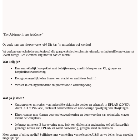
"Een JobJetter is een JobGetter"
Op zoek naar een nieuwe vaste job? Dit kan 'm misschien wel worden!
We zoeken een technische professional die graag elektrische schema's uitwerkt en industriële projecten tot
levent brengt. Een electrical engineer in hart en nieren!
Wat krijg je?
Een aantrekkelijk loonpakket met bedrijfswagen, maaltijdcheques van €8, groeps- en
hospitalisatieverzekering.
Doorgroeimogelijkheden binnen een stabiel en ambitieus bedrijf.
Werken in een hypermoderne en professionele werkomgeving.
Wat ga je doen?
Ontwerpen en uitwerken van industriële elektrische borden en schema’s in EPLAN (2D/3D),
AutoCAD of ProPanel, inclusief documentatie en nauwkeurige opvolging van afwijkingen.
Direct contact met klanten voor projectgoedkeuring en beantwoorden van technische vragen
vanuit de werkplaats.
Je brengt minstens 3 jaar ervaring mee, hebt een diploma in engineering (of gelijkwaardig),
grondige kennis van EPLAN en werkt nauwkeurig, georganiseerd en hands-on.
Meer vragen of uitleg nodig? Solliciteer met vermelding van referentie AIS/5 en we bellen je zo spoedig
mogelijk op!