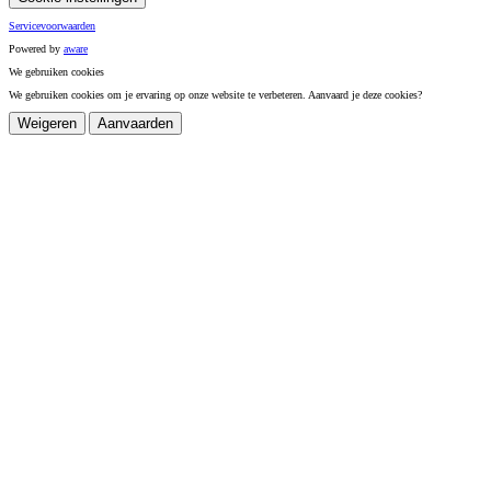
Servicevoorwaarden
Powered by
a
ware
We gebruiken cookies
We gebruiken cookies om je ervaring op onze website te verbeteren. Aanvaard je deze cookies?
Weigeren
Aanvaarden