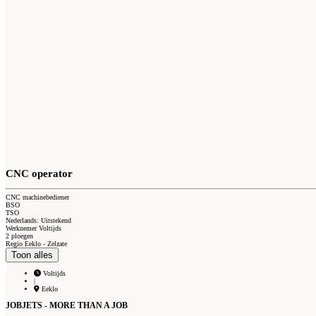
CNC operator
CNC machinebediener
BSO
TSO
Nederlands: Uitstekend
Werknemer Voltijds
2 ploegen
Regio Eeklo - Zelzate
Toon alles
Voltijds
|
Eeklo
JOBJETS - MORE THAN A JOB