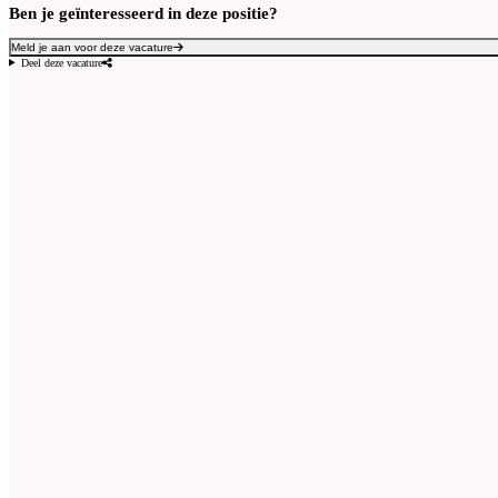
Ben je geïnteresseerd in deze positie?
Meld je aan voor deze vacature
Deel deze vacature