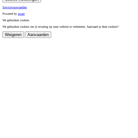
Servicevoorwaarden
Powered by
a
ware
We gebruiken cookies
We gebruiken cookies om je ervaring op onze website te verbeteren. Aanvaard je deze cookies?
Weigeren
Aanvaarden