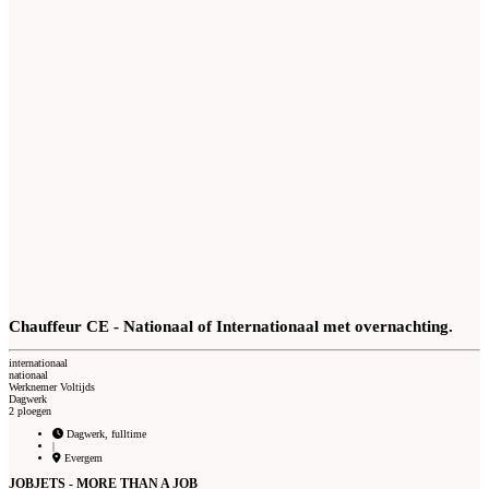
Chauffeur CE - Nationaal of Internationaal met overnachting.
internationaal
nationaal
Werknemer Voltijds
Dagwerk
2 ploegen
Dagwerk, fulltime
|
Evergem
JOBJETS - MORE THAN A JOB