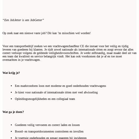
“Een JobJetter is een JobGetter”
Op zoek naar een nieuwe vaste job? Dit kan ’m misschien wel worden!
Voor een transportbedrijf zoeken we een vrachtwagenchauffeur CE die instaat voor het veilig en tijdig
leveren van goederen bij klanten. Je rijdt zowel nationale als internationale ritten en zorgt ervoor dat alles
correct verloopt volgens de geldende veiligheidsvoorschriften. Je werkt zelfstandig, maar maakt deel uit van
een team dat kwaliteit en service belangrijk vindt. Het kan ook voorkomen dat je af en toe moet
overnachten in je vrachtwagen.
Wat krijg je?
Een marktconform loon met moderne en goed onderhouden vrachtwagens
Je kiest voor nationale of internationale ritten met veel afwisseling
Opleidingsmogelijkheden en een collegiaal team
Wat ga je doen?
Goederen veilig vervoeren en correct laden en lossen
Boord- en transportdocumenten controleren en invullen
Je voertuig onderhouden en gepast reageren bij incidenten