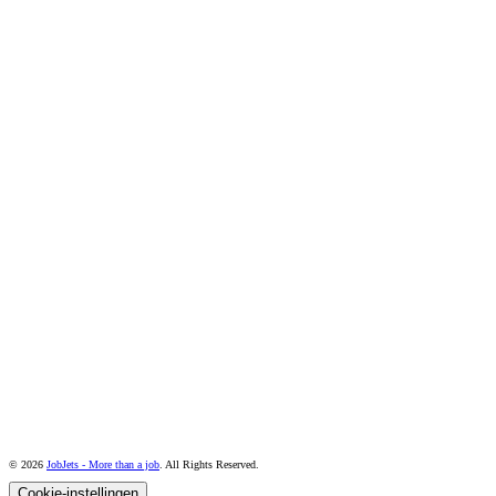
© 2026
JobJets - More than a job
. All Rights Reserved.
Cookie-instellingen