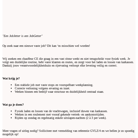
"Een JobJetter is een JobGetter"
Op zoek naar een nieuwe vaste job? Dit kan ‘m misschien wel worden!
Wij zoeken een chauffeur CE die graag in een vast ritme werkt en niet terugschrikt voor fysiek werk. Je
volgt een duidelijke routine, hebt vaste klanten en routes, en zorgt voor het laden en lossen van karkassen.
Dankzij jouw verantwoordelijkheidszin en rijervaring verloopt elke levering veilig en correct.
Wat krijg je?
Een stabiele job met vaste stops en voorspelbare weekplanning.
Correcte verloning volgens ervaring en inzet.
Werken binnen een bedrijf waar structuur en duidelijkheid centraal staan.
Wat ga je doen?
Fysiek laden en lossen van de vrachtwagen, inclusief duwen van karkassen.
Werken in een roulement met vooraf gekende vertrek- en aankomsttijden.
Rijden op zondag en regelmatig enkele uitslapen-nachten (2 à 3 per week).
Meer vragen of uitleg nodig? Solliciteer met vermelding van referentie GVLZ/4 en we bellen je zo spoedig
mogelijk op!