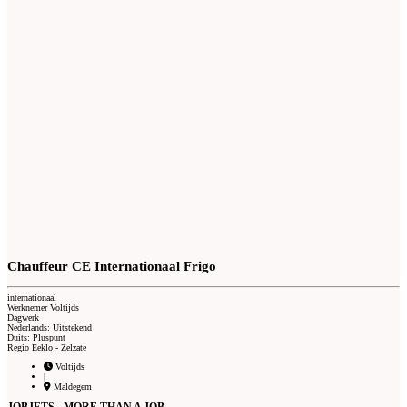
Chauffeur CE Internationaal Frigo
internationaal
Werknemer Voltijds
Dagwerk
Nederlands: Uitstekend
Duits: Pluspunt
Regio Eeklo - Zelzate
Voltijds
|
Maldegem