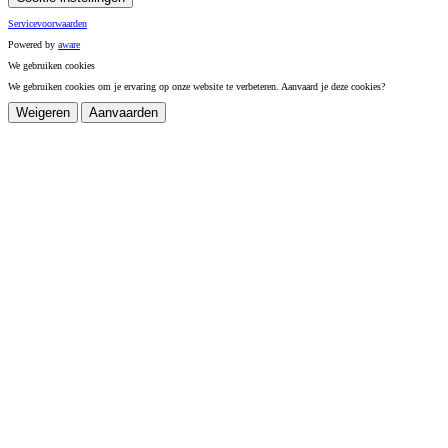
Servicevoorwaarden
Powered by
a
ware
We gebruiken cookies
We gebruiken cookies om je ervaring op onze website te verbeteren. Aanvaard je deze cookies?
Weigeren
Aanvaarden