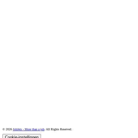
© 2026
JobJets - More than a job
. All Rights Reserved.
Cookie-instellingen