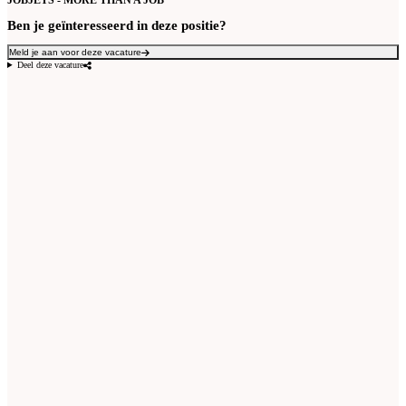
JOBJETS - MORE THAN A JOB
Ben je geïnteresseerd in deze positie?
Meld je aan voor deze vacature
Deel deze vacature