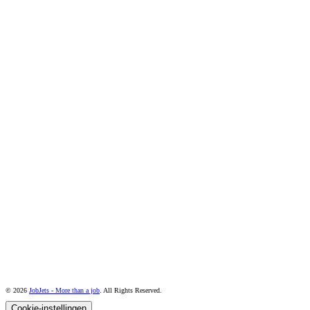
© 2026
JobJets - More than a job
. All Rights Reserved.
Cookie-instellingen