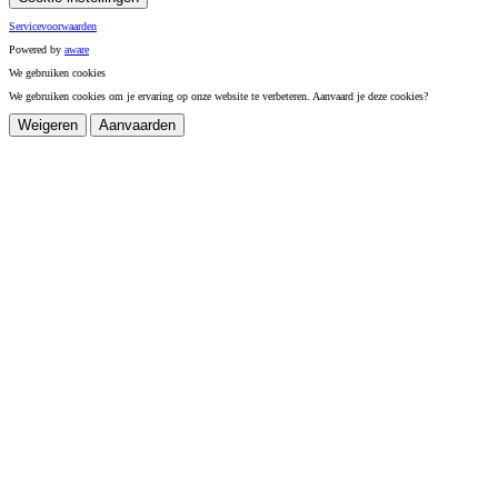
Servicevoorwaarden
Powered by
a
ware
We gebruiken cookies
We gebruiken cookies om je ervaring op onze website te verbeteren. Aanvaard je deze cookies?
Weigeren
Aanvaarden