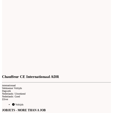
Chauffeur CE Internationaal ADR
internationaal
Werknemer Voltijds
Dagwerk
Nederlands: Uitstekend
Nederlands: Goed
Zilver
Voltijds
JOBJETS - MORE THAN A JOB