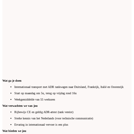
Wat ga je doen
Internationaal transport met ADR tankwagen naar Duitsland, Frankrijk, Italië en Oostenrijk
Start op maandag om 5u, terug op vrijdag rond 16u
Weekgemiddelde van 55 werkuren
Wat verwachten we van jou
Rijbewijs CE en geldig ADR-attest (tank vereist)
Sterke kennis van het Nederlands (voor technische communicatie)
Ervaring in internationaal vervoer is een plus
Wat bieden we jou