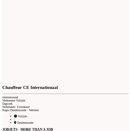
Chauffeur CE Internationaal
internationaal
Werknemer Voltijds
Dagwerk
Nederlands: Uitstekend
Regio Dendermonde - Wetteren
Voltijds
|
Dendermonde
JOBJETS - MORE THAN A JOB