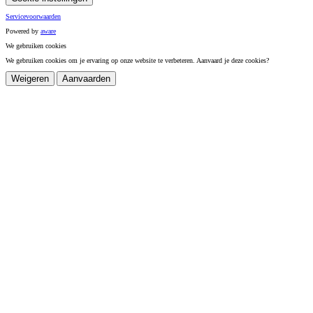
Servicevoorwaarden
Powered by
a
ware
We gebruiken cookies
We gebruiken cookies om je ervaring op onze website te verbeteren. Aanvaard je deze cookies?
Weigeren
Aanvaarden