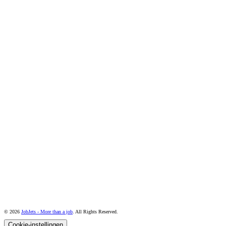
© 2026
JobJets - More than a job
. All Rights Reserved.
Cookie-instellingen