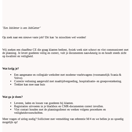
"Een JobJetter is een JobGetter"
Op zoek naar een nieuwe vaste job? Dit kan ’m misschien wel worden!
Wij zoeken een chauffeur CE die graag klanten bedient, fysiek werk niet schuwt en vlot communiceert met
de planning. Je levert goederen veilig en correct, vult je documenten nauwkeurig in en houdt steeds zicht
op kwaliteit en veiligheid.
Wat krijg je?
Een aangename en collegiale werksfeer met moderne vrachtwagens (voornamelijk Scania &
Volvo).
Correcte verloning aangevuld met maaltijdvergoeding, hospitalisatie- en groepsverzekering.
Trekker kan mee naar huis
Wat ga je doen?
Leveren, laden en lossen van goederen bij klanten.
Registraties uitvoeren in je blackbox en CMR-documenten correct invullen.
Vlot contact houden met de planningsdienst en werken volgens procedures en
veiligheidsvoorschriften.
Meer vragen of uitleg nodig? Solliciteer met vermelding van referentie M/4 en we bellen je zo spoedig
mogelijk op!