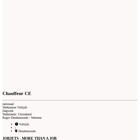
Chauffeur CE
nationaal
Werknemer Voltijds
Dagwerk
Nederlands: Uitstekend
Regio Dendermonde - Wetteren
Voltijds
|
Dendermonde
JOBJETS - MORE THAN A JOB