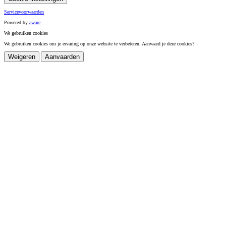
Servicevoorwaarden
Powered by
a
ware
We gebruiken cookies
We gebruiken cookies om je ervaring op onze website te verbeteren. Aanvaard je deze cookies?
Weigeren
Aanvaarden