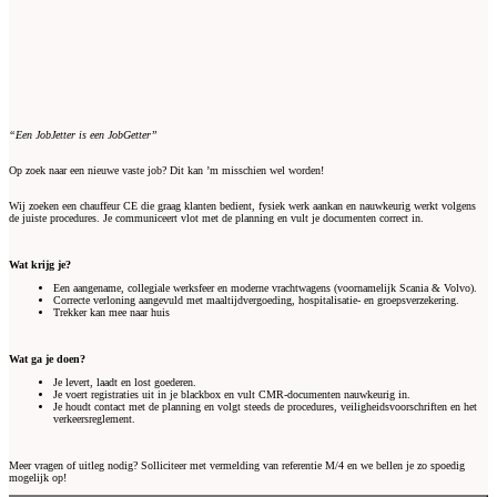
“Een JobJetter is een JobGetter”
Op zoek naar een nieuwe vaste job? Dit kan ’m misschien wel worden!
Wij zoeken een chauffeur CE die graag klanten bedient, fysiek werk aankan en nauwkeurig werkt volgens
de juiste procedures. Je communiceert vlot met de planning en vult je documenten correct in.
Wat krijg je?
Een aangename, collegiale werksfeer en moderne vrachtwagens (voornamelijk Scania & Volvo).
Correcte verloning aangevuld met maaltijdvergoeding, hospitalisatie- en groepsverzekering.
Trekker kan mee naar huis
Wat ga je doen?
Je levert, laadt en lost goederen.
Je voert registraties uit in je blackbox en vult CMR-documenten nauwkeurig in.
Je houdt contact met de planning en volgt steeds de procedures, veiligheidsvoorschriften en het
verkeersreglement.
Meer vragen of uitleg nodig? Solliciteer met vermelding van referentie M/4 en we bellen je zo spoedig
mogelijk op!