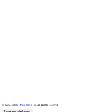
© 2026
JobJets - More than a job
. All Rights Reserved.
Cookie-instellingen