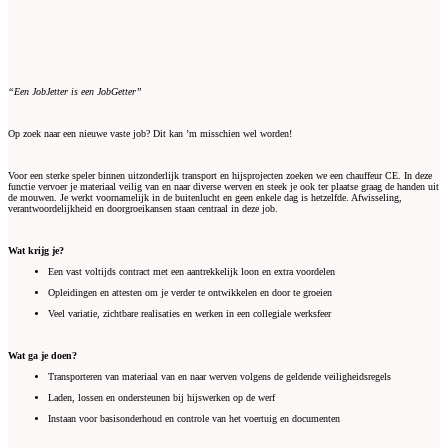
“Een JobJetter is een JobGetter”
Op zoek naar een nieuwe vaste job? Dit kan ’m misschien wel worden!
Voor een sterke speler binnen uitzonderlijk transport en hijsprojecten zoeken we een chauffeur CE. In deze
functie vervoer je materiaal veilig van en naar diverse werven en steek je ook ter plaatse graag de handen uit
de mouwen. Je werkt voornamelijk in de buitenlucht en geen enkele dag is hetzelfde. Afwisseling,
verantwoordelijkheid en doorgroeikansen staan centraal in deze job.
Wat krijg je?
Een vast voltijds contract met een aantrekkelijk loon en extra voordelen
Opleidingen en attesten om je verder te ontwikkelen en door te groeien
Veel variatie, zichtbare realisaties en werken in een collegiale werksfeer
Wat ga je doen?
Transporteren van materiaal van en naar werven volgens de geldende veiligheidsregels
Laden, lossen en ondersteunen bij hijswerken op de werf
Instaan voor basisonderhoud en controle van het voertuig en documenten