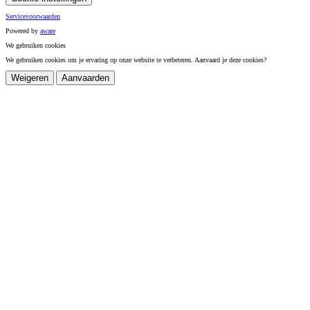
Servicevoorwaarden
Powered by
a
ware
We gebruiken cookies
We gebruiken cookies om je ervaring op onze website te verbeteren. Aanvaard je deze cookies?
Weigeren
Aanvaarden