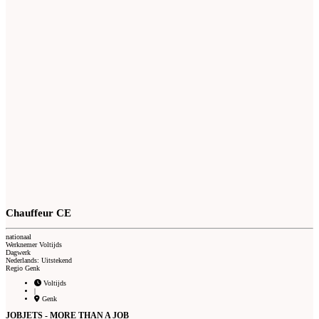
Chauffeur CE
nationaal
Werknemer Voltijds
Dagwerk
Nederlands: Uitstekend
Regio Genk
Voltijds
|
Genk
JOBJETS - MORE THAN A JOB