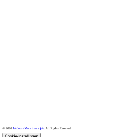
© 2026
JobJets - More than a job
. All Rights Reserved.
Cookie-instellingen