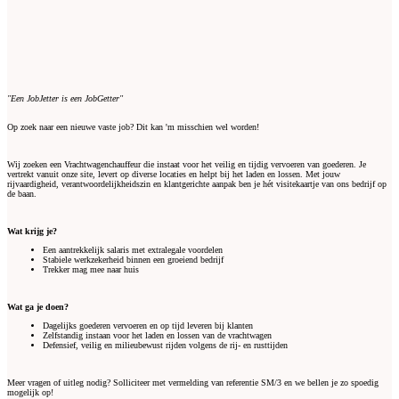
"Een JobJetter is een JobGetter"
Op zoek naar een nieuwe vaste job? Dit kan 'm misschien wel worden!
Wij zoeken een Vrachtwagenchauffeur die instaat voor het veilig en tijdig vervoeren van goederen. Je
vertrekt vanuit onze site, levert op diverse locaties en helpt bij het laden en lossen. Met jouw
rijvaardigheid, verantwoordelijkheidszin en klantgerichte aanpak ben je hét visitekaartje van ons bedrijf op
de baan.
Wat krijg je?
Een aantrekkelijk salaris met extralegale voordelen
Stabiele werkzekerheid binnen een groeiend bedrijf
Trekker mag mee naar huis
Wat ga je doen?
Dagelijks goederen vervoeren en op tijd leveren bij klanten
Zelfstandig instaan voor het laden en lossen van de vrachtwagen
Defensief, veilig en milieubewust rijden volgens de rij- en rusttijden
Meer vragen of uitleg nodig? Solliciteer met vermelding van referentie SM/3 en we bellen je zo spoedig
mogelijk op!