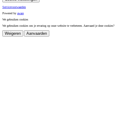
Servicevoorwaarden
Powered by
a
ware
We gebruiken cookies
We gebruiken cookies om je ervaring op onze website te verbeteren. Aanvaard je deze cookies?
Weigeren
Aanvaarden