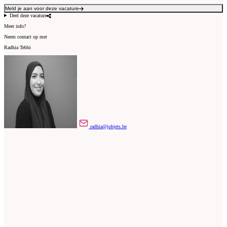
Meld je aan voor deze vacature
Deel deze vacature
Meer info?
Neem contact op met
Radhia Tebbi
radhia@jobjets.be