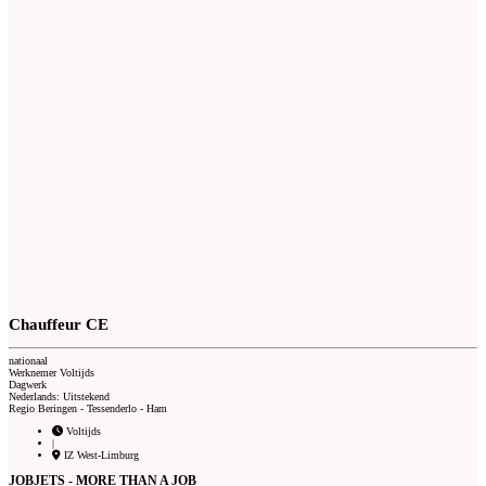
Chauffeur CE
nationaal
Werknemer Voltijds
Dagwerk
Nederlands: Uitstekend
Regio Beringen - Tessenderlo - Ham
Voltijds
|
IZ West-Limburg
JOBJETS - MORE THAN A JOB