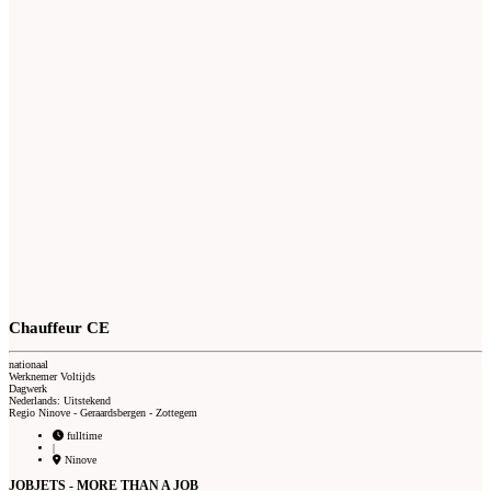
Chauffeur CE
nationaal
Werknemer Voltijds
Dagwerk
Nederlands: Uitstekend
Regio Ninove - Geraardsbergen - Zottegem
fulltime
|
Ninove
JOBJETS - MORE THAN A JOB