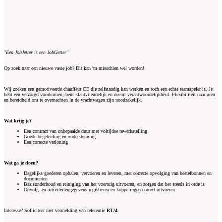
"Een JobJetter is een JobGetter"
Op zoek naar een nieuwe vaste job? Dit kan 'm misschien wel worden!
Wij zoeken een gemotiveerde chauffeur CE die zelfstandig kan werken en toch een echte teamspeler is. Je
hebt een verzorgd voorkomen, bent klantvriendelijk en neemt verantwoordelijkheid. Flexibiliteit naar uren
en bereidheid om te overnachten in de vrachtwagen zijn noodzakelijk.
Wat krijg je?
Een contract van onbepaalde duur met voltijdse tewerkstelling
Goede begeleiding en ondersteuning
Een correcte verloning
Wat ga je doen?
Dagelijks goederen ophalen, vervoeren en leveren, met correcte opvolging van bestelbonnen en
documenten
Basisonderhoud en reiniging van het voertuig uitvoeren, en zorgen dat het steeds in orde is
Opvolg- en activiteitengegevens registreren en koppelingen correct uitvoeren
Interesse? Solliciteer met vermelding van referentie
RT/4
.