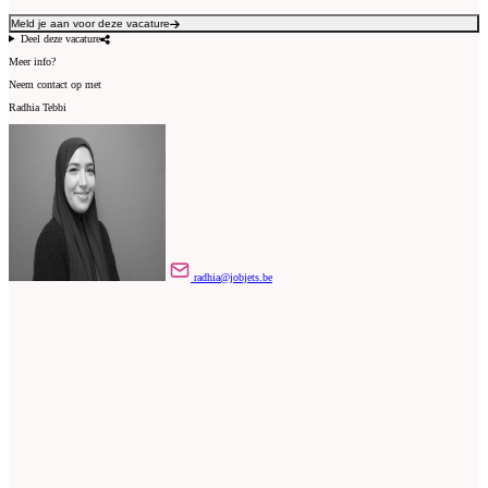
Meld je aan voor deze vacature
Deel deze vacature
Meer info?
Neem contact op met
Radhia Tebbi
radhia@jobjets.be