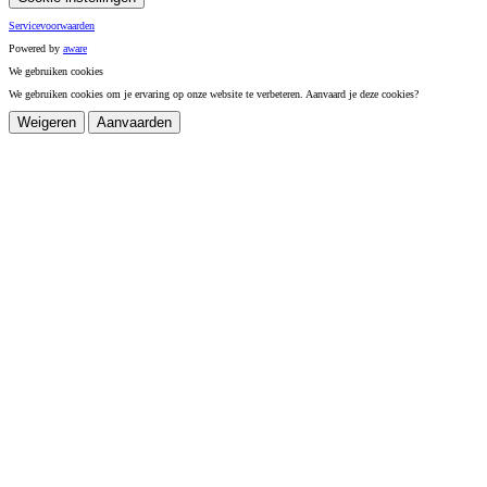
Servicevoorwaarden
Powered by
a
ware
We gebruiken cookies
We gebruiken cookies om je ervaring op onze website te verbeteren. Aanvaard je deze cookies?
Weigeren
Aanvaarden