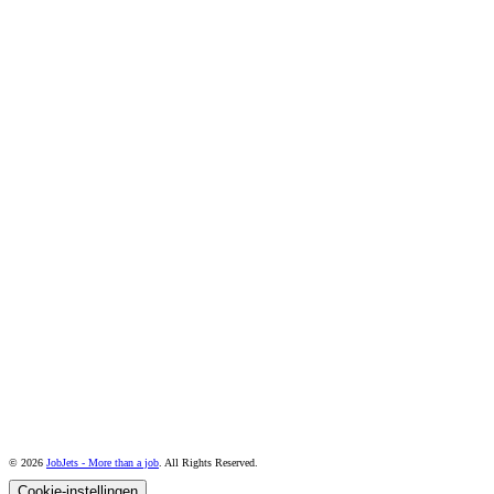
© 2026
JobJets - More than a job
. All Rights Reserved.
Cookie-instellingen