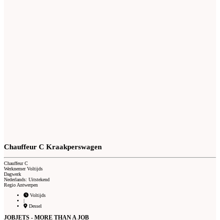
Chauffeur C Kraakperswagen
Chauffeur C
Werknemer Voltijds
Dagwerk
Nederlands: Uitstekend
Regio Antwerpen
Voltijds
|
Dessel
JOBJETS - MORE THAN A JOB