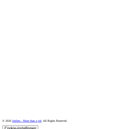
© 2026
JobJets - More than a job
. All Rights Reserved.
Cookie-instellingen