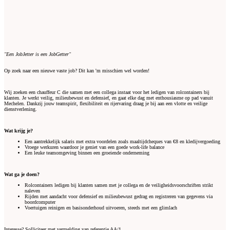
"Een JobJetter is een JobGetter"
Op zoek naar een nieuwe vaste job? Dit kan 'm misschien wel worden!
Wij zoeken een chauffeur C die samen met een collega instaat voor het ledigen van rolcontainers bij
klanten. Je werkt veilig, milieubewust en defensief, en gaat elke dag met enthousiasme op pad vanuit
Mechelen. Dankzij jouw teamspirit, flexibiliteit en rijervaring draag je bij aan een vlotte en veilige
dienstverlening.
Wat krijg je?
Een aantrekkelijk salaris met extra voordelen zoals maaltijdcheques van €8 en kledijvergoeding
Vroege werkuren waardoor je geniet van een goede work-life balance
Een leuke teamomgeving binnen een groeiende onderneming
Wat ga je doen?
Rolcontainers ledigen bij klanten samen met je collega en de veiligheidsvoorschriften strikt
naleven
Rijden met aandacht voor defensief en milieubewust gedrag en registreren van gegevens via
boordcomputer
Voertuigen reinigen en basisonderhoud uitvoeren, steeds met een glimlach
Interesse? Solliciteer met vermelding van referentie AA/1.