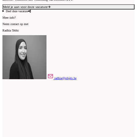
Meld je aan voor deze vacature
Deel deze vacature
Meer info?
Neem contact op met
Radhia Tebbi
radhia@jobjets.be