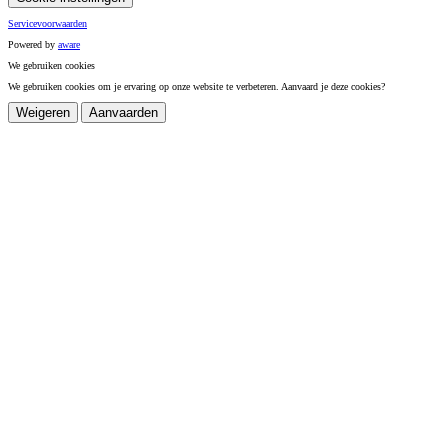
Servicevoorwaarden
Powered by
a
ware
We gebruiken cookies
We gebruiken cookies om je ervaring op onze website te verbeteren. Aanvaard je deze cookies?
Weigeren
Aanvaarden