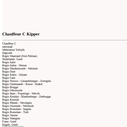
Chauffeur C Kipper
Chauffeur C
nationaal
Werknemer Voltijds
Dagwerk
Regio Waasland (Sint-Niklaas)
Nederlands: Goed
Regio Aalst
Regio Aalter - Deinze
Regio Dendermonde - Wetteren
Regio Doel
Regio Eeklo - Zelzate
Regio Gent
Regio Ninove - Geraardsbergen - Zottegem
Regio Oudenaarde - Ronse - Brakel
Regio Brugge
Regio Diksmuide
Regio Ieper - Poperinge - Wervik
Regio Knokke - Blankenberge - Zeebrugge
Regio Kortrijk
Regio Menen - Wevelgem
Regio Oostende - Westhoek
Regio Roeselare - Izegem
Regio Roeselare - Tielt
Regio Veurne
Regio Waregem
Frans: Goed
Engels: Goed