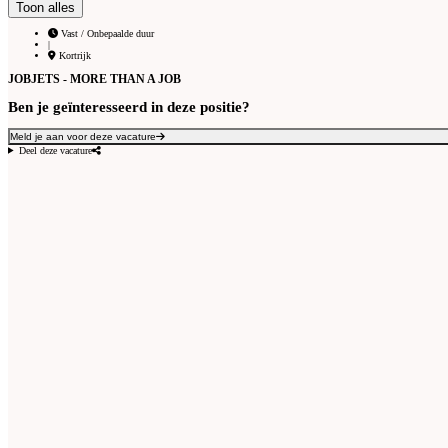
Toon alles
Vast / Onbepaalde duur
|
Kortrijk
JOBJETS - MORE THAN A JOB
Ben je geïnteresseerd in deze positie?
Meld je aan voor deze vacature
Deel deze vacature