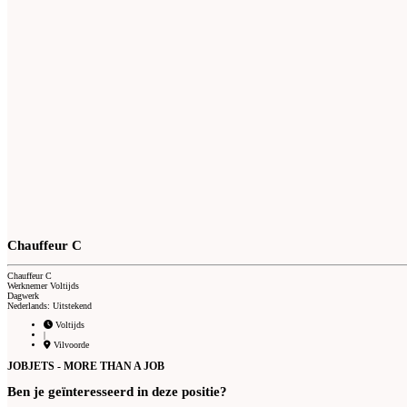
Chauffeur C
Chauffeur C
Werknemer Voltijds
Dagwerk
Nederlands: Uitstekend
Voltijds
|
Vilvoorde
JOBJETS - MORE THAN A JOB
Ben je geïnteresseerd in deze positie?