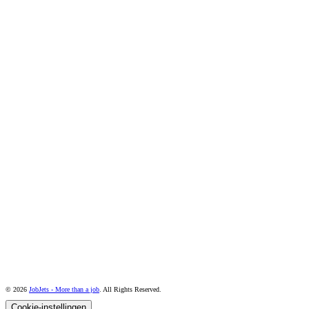
© 2026
JobJets - More than a job
. All Rights Reserved.
Cookie-instellingen