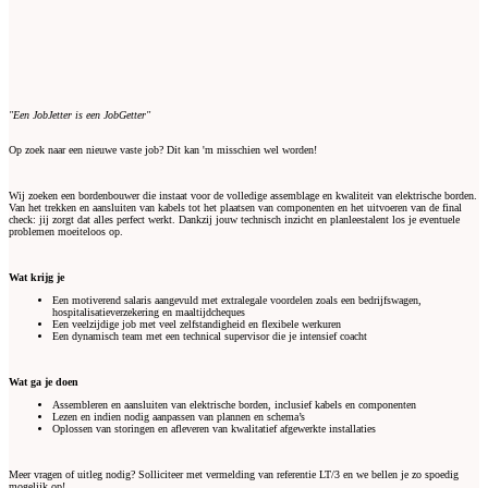
"Een JobJetter is een JobGetter"
Op zoek naar een nieuwe vaste job? Dit kan 'm misschien wel worden!
Wij zoeken een bordenbouwer die instaat voor de volledige assemblage en kwaliteit van elektrische borden.
Van het trekken en aansluiten van kabels tot het plaatsen van componenten en het uitvoeren van de final
check: jij zorgt dat alles perfect werkt. Dankzij jouw technisch inzicht en planleestalent los je eventuele
problemen moeiteloos op.
Wat krijg je
Een motiverend salaris aangevuld met extralegale voordelen zoals een bedrijfswagen,
hospitalisatieverzekering en maaltijdcheques
Een veelzijdige job met veel zelfstandigheid en flexibele werkuren
Een dynamisch team met een technical supervisor die je intensief coacht
Wat ga je doen
Assembleren en aansluiten van elektrische borden, inclusief kabels en componenten
Lezen en indien nodig aanpassen van plannen en schema’s
Oplossen van storingen en afleveren van kwalitatief afgewerkte installaties
Meer vragen of uitleg nodig? Solliciteer met vermelding van referentie LT/3 en we bellen je zo spoedig
mogelijk op!