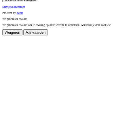
Servicevoorwaarden
Powered by
a
ware
We gebruiken cookies
We gebruiken cookies om je ervaring op onze website te verbeteren. Aanvaard je deze cookies?
Weigeren
Aanvaarden