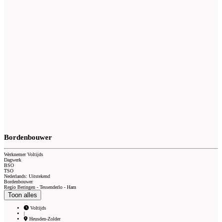
Bordenbouwer
Werknemer Voltijds
Dagwerk
BSO
TSO
Nederlands: Uitstekend
Bordenbouwer
Regio Beringen - Tessenderlo - Ham
Toon alles
Voltijds
|
Heusden-Zolder