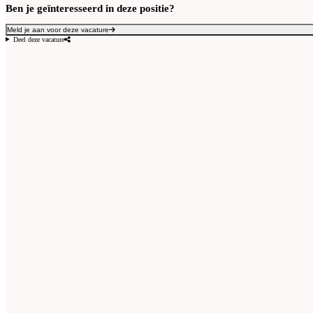
Ben je geïnteresseerd in deze positie?
Meld je aan voor deze vacature
Deel deze vacature