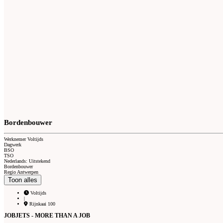
Bordenbouwer
Werknemer Voltijds
Dagwerk
BSO
TSO
Nederlands: Uitstekend
Bordenbouwer
Regio Antwerpen
Toon alles
Voltijds
|
Rijnkaai 100
JOBJETS - MORE THAN A JOB