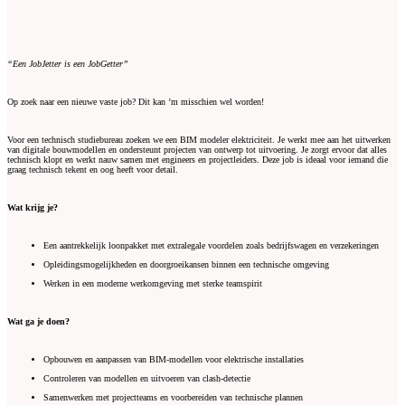
“Een JobJetter is een JobGetter”
Op zoek naar een nieuwe vaste job? Dit kan ’m misschien wel worden!
Voor een technisch studiebureau zoeken we een BIM modeler elektriciteit. Je werkt mee aan het uitwerken
van digitale bouwmodellen en ondersteunt projecten van ontwerp tot uitvoering. Je zorgt ervoor dat alles
technisch klopt en werkt nauw samen met engineers en projectleiders. Deze job is ideaal voor iemand die
graag technisch tekent en oog heeft voor detail.
Wat krijg je?
Een aantrekkelijk loonpakket met extralegale voordelen zoals bedrijfswagen en verzekeringen
Opleidingsmogelijkheden en doorgroeikansen binnen een technische omgeving
Werken in een moderne werkomgeving met sterke teamspirit
Wat ga je doen?
Opbouwen en aanpassen van BIM-modellen voor elektrische installaties
Controleren van modellen en uitvoeren van clash-detectie
Samenwerken met projectteams en voorbereiden van technische plannen