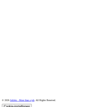
© 2026
JobJets - More than a job
. All Rights Reserved.
Cookie-instellingen