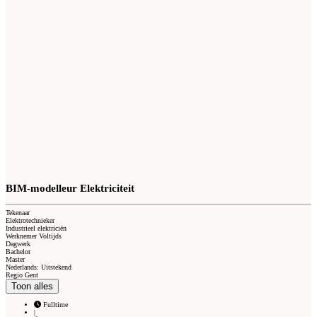
BIM-modelleur Elektriciteit
Tekenaar
Elektrotechnieker
Industrieel elektriciën
Werknemer Voltijds
Dagwerk
Bachelor
Master
Nederlands: Uitstekend
Regio Gent
Toon alles
Fulltime
|