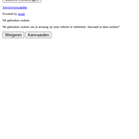
Servicevoorwaarden
Powered by
a
ware
We gebruiken cookies
We gebruiken cookies om je ervaring op onze website te verbeteren. Aanvaard je deze cookies?
Weigeren
Aanvaarden