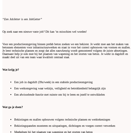
“Een JobJetter is een JobGetter”
Op zoek naar een nieuwe vaste job? Dit kan ’m misschien wel worden!
Voor een productieomgeving binnen prefab beton zoeken we een bekister. Je werkt mee aan het maken van
betonnen elementen voor infrastructuurwerken en staat in voor het correct opbouwen van vormen en mallen.
Je leest technische plannen en zorgt dat alles nauwkeurig wordt gemonteerd volgens de juiste afmetingen.
Daarnaast help je ook mee bij het plaatsen van wapening en het storten van beton. Je werkt in dagshift en
maakt deel uit van een team waar kwaliteit centraal staat.
Wat krijg je?
Een job in dagshift (39u/week) in een stabiele productieomgeving
Een werkomgeving waar welzijn, veiligheid en betrokkenheid belangrijk zijn
Een afwisselende functie met ruimte om bij te leren en jezelf te ontwikkelen
Wat ga je doen?
Bekistingen en mallen opbouwen volgens technische plannen en werktekeningen
Bekistingspanelen monteren en uitsparingen, dichtingen en voegen correct verwerken
Meehelpen bij het plaatsen van wapening en het storten van beton