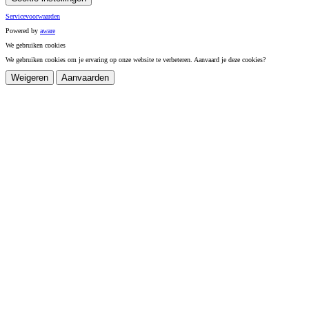
Servicevoorwaarden
Powered by
a
ware
We gebruiken cookies
We gebruiken cookies om je ervaring op onze website te verbeteren. Aanvaard je deze cookies?
Weigeren
Aanvaarden