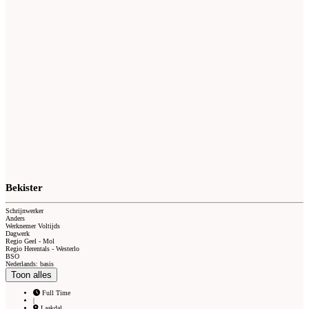
Bekister
Schrijnwerker
Anders
Werknemer Voltijds
Dagwerk
Regio Geel - Mol
Regio Herentals - Westerlo
BSO
Nederlands: basis
Toon alles
Full Time
|
Laakdal