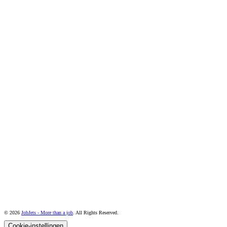
© 2026
JobJets - More than a job
. All Rights Reserved.
Cookie-instellingen