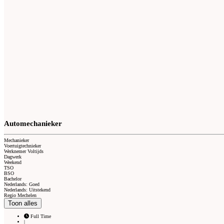
Automechanieker
Mechanieker
Voertuigtechnieker
Werknemer Voltijds
Dagwerk
Weekend
TSO
BSO
Bachelor
Nederlands: Goed
Nederlands: Uitstekend
Regio Mechelen
Toon alles
Full Time
|