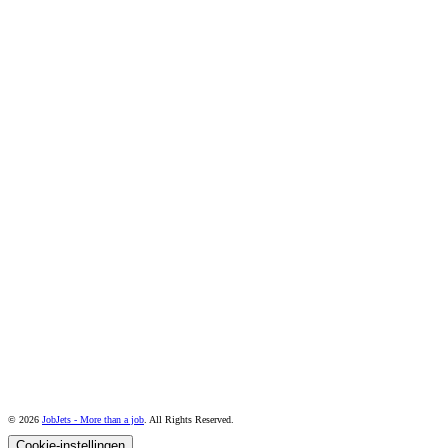
© 2026
JobJets - More than a job
. All Rights Reserved.
Cookie-instellingen