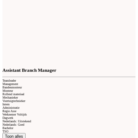
Assistant Branch Manager
Teamleader
Management
Bandenmonteur
Monteur
Rollend materiaal
Mechanieker
Voertuigtechnieker
Intern
Administratie
Regio Asse
Werknemer Voltijds
Dagwerk
Nederlands: Uitstekend
Nederlands: Goed
Bachelor
TSO
Toon alles