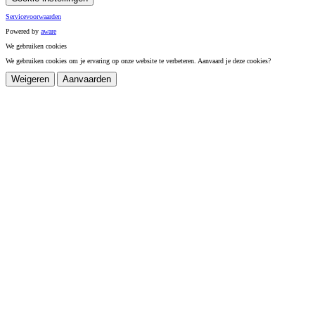
Servicevoorwaarden
Powered by
a
ware
We gebruiken cookies
We gebruiken cookies om je ervaring op onze website te verbeteren. Aanvaard je deze cookies?
Weigeren
Aanvaarden