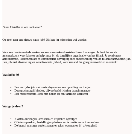
“Een JobJetter is een JobGetter”
Op zoek naar een nieuwe vaste job? Dit kan ’m misschien wel worden!
Voor een bandencentrale zoeken we een meewerkend assistant branch manager. Je bent het eerste
aanspreekpunt voor klanten en helpt mee bij de dagelijkse organisatie van het filiaal. Je combineert
administratie, klantencontact en commerciële opvolging met ondersteuning van de filiaalverantwoordelijke.
Een job met afwisseling en verantwoordelijkheid, voor iemand die graag meewerkt én meedenkt.
Wat krijg je?
Een voltijdse job met vaste daguren en een opleiding on the job
Doorgroeimogelijkheden, bijvoorbeeld richting branch manager
Een marktconform loon met bonus en een familiale werksfeer
Wat ga je doen?
Klanten ontvangen, adviseren en afspraken opvolgen
Offertes opmaken, bestellingen plaatsen en facturatie correct verwerken
De branch manager ondersteunen en taken overnemen bij afwezigheid